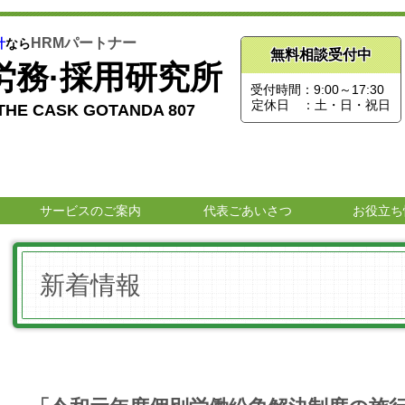
HRMパートナー
計
なら
無料相談受付中
労務·採用研究所
受付時間：9:00～17:30
定休日 ：土・日・祝日
HE CASK GOTANDA 807
サービスのご案内
代表ごあいさつ
お役立ち
新着情報