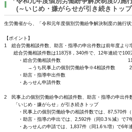
「令和元年度個別労働紛争解決制度の施
(～いじめ・嫌がらせが引き続きトップ
生労働省から、「令和元年度個別労働紛争解決制度の施行状
【ポイント】
1 総合労働相談件数、助言・指導の申出件数は前年度より
総合労働相談件数は118万8，340件で、12年連続で10
・総合労働相談件数 118万8,340件(
→うち民事上の個別労働紛争※4相談件数 27万9,2
・助言・指導申出件数 9,874件
・あっせん申請件数 5,187件(
2 民事上の個別労働紛争の相談件数、助言・指導の申出件
「いじめ・嫌がらせ」が引き続きトップ
・民事上の個別労働紛争の相談件数では、87,570件（同
・助言・指導の申出では、2,592件（同0.3％減）で7
・あっせんの申請では、1,837件（同1.6％増）で6年