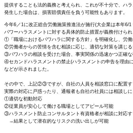
提供することも法的義務と考えられ、
これが不十分で、ハラ
発生した場合は、損害賠償責任を負う可能性もあります。
今年6／1に改正総合労働施策推進法が施行(大企業は本年6/1 中小
パワーハラスメントに対する具体的防止措置が義務付けられ
①「職場におけるパワハラに関する方針」を明確化し、労働
②労働者からの苦情を含む相談に応じ、適切な対策を講じる
③パワハラの相談を受けた場合、事実関係の迅速かつ正確な
④セカンドハラスメントの禁止(ハラスメントの申告を理由
などが示されました。
その中で、上記②③ですが、自社の人員を相談窓口に配置す
実際の対応に戸惑ったり、通報者も自社の社員には相談しに
①適切な初動対応
②従業員が安心して働ける職場としてアピール可能
③ハラスメント防止コンサルタント有資格者が相談に対応す
→結果として潜在的なリスクの洗い出しが可能