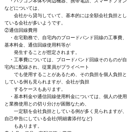
・パソコン本体や周辺機器、携帯電話、スマートフォン
などについては、
会社から貸与していて、基本的には全額会社負担とし
ている
会社が多いようです。
②通信回線費用
・在宅勤務で、自宅内のブロードバンド回線の工事費、
基本料金、
通信回線使用料等が
発生することが想定されます。
・工事費については、ブロードバンド回線そのものが自
宅内に配線され、
従業員がプライベート
でも
使用することがあるため、その負担を
個人負担と
している例も見られますが、会社が負担
するケースもあります。
・基本料金や通信回線使用料金については、個人の使用
と業務使用との
切り分けが困難なため、
一定額を会社負担としている例が多く見られますが、
自己申告にしている会社(明細書添付など)
も
あります。